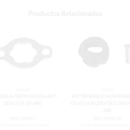
Productos Relacionados
Kanuni
Kanuni
DELA PIÑÓN SALIDA AKT-
KIT REPARACION MANZA
110 C/U X 10 UND
CLUTCH XL-200/CBZ-160/X
200
SKU:
IMARP1
SKU:
IMKRC18
iciar sesión para ver precios
Iniciar sesión para ver prec