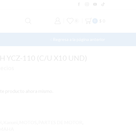
$
0
0
0
Regresa a la página anterior
 YCZ-110 (C/U X10 UND)
recios
ste producto ahora mismo.
H
,
Kanuni
,
MOTOS
,
PARTES DE MOTOR
,
MAHA