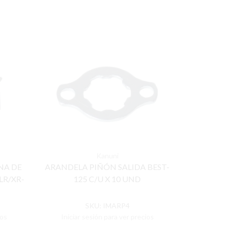
Kanuni
NA DE
ARANDELA PIÑÓN SALIDA BEST-
ARANDE
LR/XR-
125 C/U X 10 UND
125/ESD
SKU:
IMARP4
ios
Iniciar sesión para ver precios
Inicia