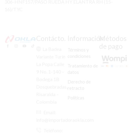
306-HNF157/PASO RUEDA HY ELANTRA RH (15-
16)/TYC
Contácto.
Información
Métodos
de pago
La Badea
Términos y
condiciones
Variante Turín
La Popa Calle
Tratamiento de
9 No. 1-140 –
datos
Bodega 1B
Derecho de
Dosquebradas,
retracto
Risaralda –
Políticas
Colombia
Email:
info@importadoraokla.com
Teléfono: