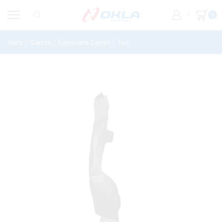
0
Inicio
Carros
Carroceria Carros
Tyc