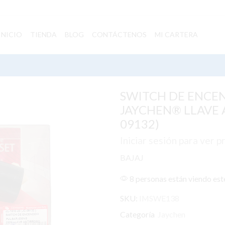
INICIO
TIENDA
BLOG
CONTÁCTENOS
MI CARTERA
SWITCH DE ENCE
JAYCHEN® LLAVE A
09132)
Iniciar sesión para ver p
BAJAJ
8 personas están viendo es
SKU:
IMSWE138
Categoría
Jaychen