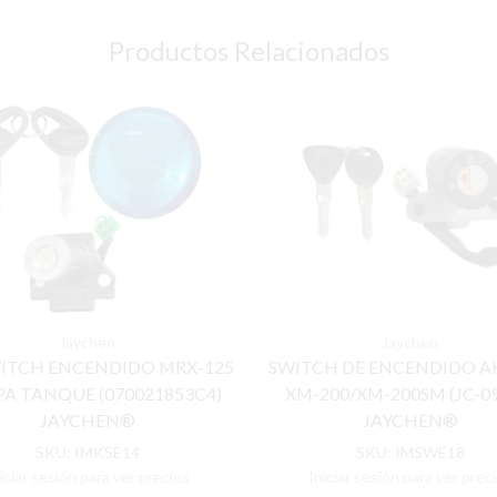
Productos Relacionados
Jaychen
Jaychen
WITCH ENCENDIDO MRX-125
SWITCH DE ENCENDIDO A
PA TANQUE (070021853C4)
XM-200/XM-200SM (JC-09
JAYCHEN®
JAYCHEN®
SKU:
IMKSE14
SKU:
IMSWE18
iciar sesión para ver precios
Iniciar sesión para ver prec