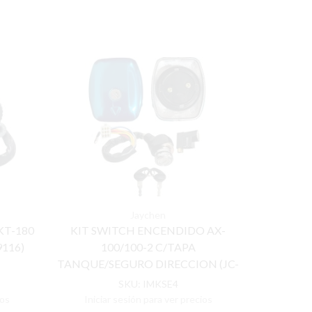
Jaychen
KT-180
KIT SWITCH ENCENDIDO AX-
SWITCH 
116)
100/100-2 C/TAPA
(JC
TANQUE/SEGURO DIRECCION (JC-
09083/JC-09050) JAYCHEN®
SKU:
IMKSE4
ios
Iniciar sesión para ver precios
Inicia