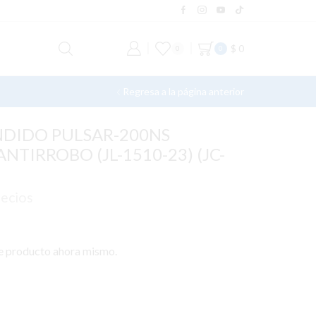
$
0
0
0
Regresa a la página anterior
NDIDO PULSAR-200NS
NTIRROBO (JL-1510-23) (JC-
recios
te producto ahora mismo.