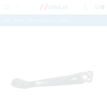
0
Inicio
Motos
Partes Y Accesorios
Kanuni