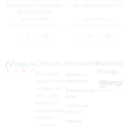
DREAM NEO-110 1A SERIE
AX-100/100-2/115 C/U
(35150-K14-921)
SKU:
IMCMD28
SKU:
IMTOR210
Iniciar sesión para ver precios
Iniciar sesión para ver precios
COMANDO
TORNILLO
DERECHO
GATO
DREAM
LATERAL
NEO-
AX-
110
100/100-
Contácto.
Información
Métodos
1A
2/115
de pago
SERIE
C/U
La Badea
Términos y
(35150-
cantidad
condiciones
Variante Turín
K14-
La Popa Calle
921)
Tratamiento de
cantidad
9 No. 1-140 –
datos
Bodega 1B
Derecho de
Dosquebradas,
retracto
Risaralda –
Políticas
Colombia