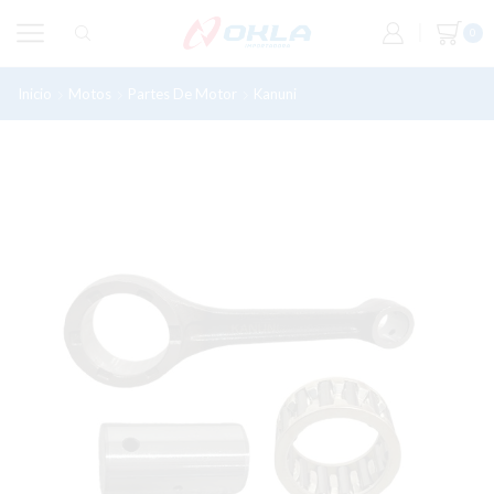
0
Inicio
Motos
Partes De Motor
Kanuni