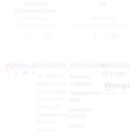
DE CLUTCH
200
ECO/100+/DELUXE
SKU:
IMKRC12
SKU:
IMCIG5
Iniciar sesión para ver precios
Iniciar sesión para ver precios
KIT
CIGUENAL
REPARACION
COMPLETO
MANZANA
AKT-
DE
200
CLUTCH
cantidad
Contácto.
Información
Métodos
ECO/100+/DELUXE
de pago
cantidad
La Badea
Términos y
condiciones
Variante Turín
La Popa Calle
Tratamiento de
9 No. 1-140 –
datos
Bodega 1B
Derecho de
Dosquebradas,
retracto
Risaralda –
Políticas
Colombia