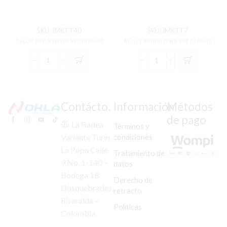
SKU:
IMKTT40
SKU:
IMKTT7
Iniciar sesión para ver precios
Iniciar sesión para ver precios
KIT
KIT
TIJERA
TIJERA
PULSAR-
AKT-
135LS
EVO
cantidad
R3
Contácto.
Información
Métodos
cantidad
de pago
La Badea
Términos y
condiciones
Variante Turín
La Popa Calle
Tratamiento de
9 No. 1-140 –
datos
Bodega 1B
Derecho de
Dosquebradas,
retracto
Risaralda –
Políticas
Colombia