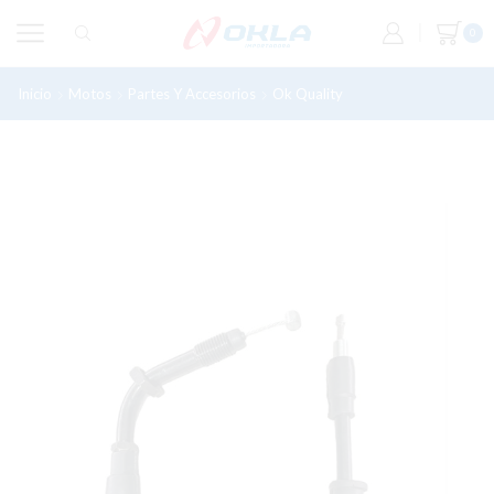
0
Inicio
Motos
Partes Y Accesorios
Ok Quality