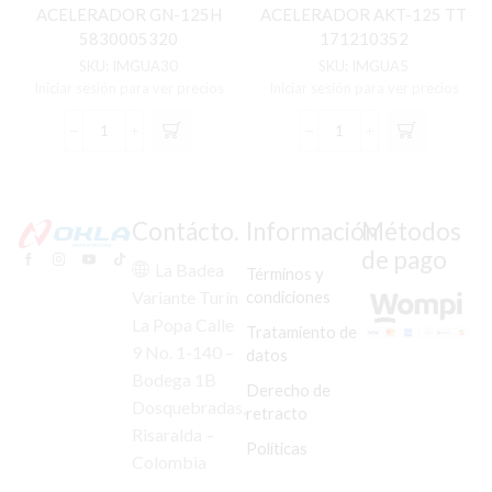
ACELERADOR GN-125H
ACELERADOR AKT-125 TT
5830005320
171210352
SKU:
IMGUA30
SKU:
IMGUA5
Iniciar sesión para ver precios
Iniciar sesión para ver precios
GUAYA
GUAYA
COMPL
COMPL
ACELERADOR
ACELERADOR
GN-
AKT-
125H
125
Contácto.
Información
Métodos
5830005320
TT
de pago
cantidad
171210352
La Badea
Términos y
cantidad
condiciones
Variante Turín
La Popa Calle
Tratamiento de
9 No. 1-140 –
datos
Bodega 1B
Derecho de
Dosquebradas,
retracto
Risaralda –
Políticas
Colombia