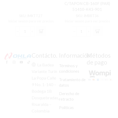
C/TAPON CB-160F (PAR)
51410-K43-901
SKU:
IMKTT27
SKU:
IMBRT36
Iniciar sesión para ver precios
Iniciar sesión para ver precios
KIT
BARRA
TIJERA
TELESCOPICOS
FZ-
C/TAPON
16
CB-
cantidad
160F
Contácto.
Información
Métodos
(PAR)
de pago
51410-
La Badea
Términos y
K43-
condiciones
Variante Turín
901
La Popa Calle
cantidad
Tratamiento de
9 No. 1-140 –
datos
Bodega 1B
Derecho de
Dosquebradas,
retracto
Risaralda –
Políticas
Colombia