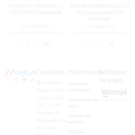
MOTOR DE ARRANQUE T-
MOTOR DE ARRANQUE ECO
110 CRYPTON KANUNI®
100 DELUXE/NXG-100
KANUNI®
SKU:
IMMTR48
SKU:
IMMTR24
Iniciar sesión para ver precios
Iniciar sesión para ver precios
MOTOR
MOTOR
DE
DE
ARRANQUE
ARRANQUE
T-
ECO
110
100
Contácto.
Información
Métodos
CRYPTON
DELUXE/NXG-
de pago
KANUNI®
100
La Badea
Términos y
cantidad
KANUNI®
condiciones
Variante Turín
cantidad
La Popa Calle
Tratamiento de
9 No. 1-140 –
datos
Bodega 1B
Derecho de
Dosquebradas,
retracto
Risaralda –
Políticas