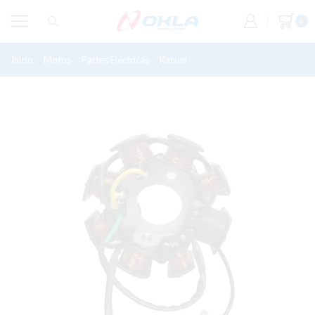
0
Inicio
Motos
Partes Electricas
Kanuni