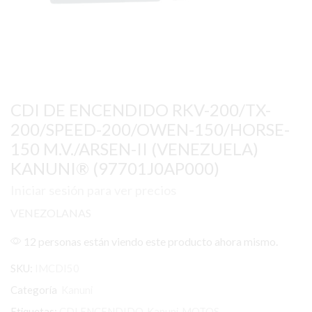
CDI DE ENCENDIDO RKV-200/TX-
200/SPEED-200/OWEN-150/HORSE-
150 M.V./ARSEN-II (VENEZUELA)
KANUNI® (97701J0AP000)
Iniciar sesión para ver precios
VENEZOLANAS
12 personas están viendo este producto ahora mismo.
SKU:
IMCDI50
Categoría
Kanuni
Etiquetas:
CDI ENCENDIDO
,
Kanuni
,
MOTOS
,