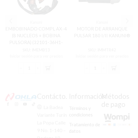
Kanuni
Kanuni
EMBOBINADO COMPL AX-4
MOTOR DE ARRANQUE
(8 NUCLEOS + BOBINA
PULSAR 180 I/II KANUNI®
PULSORA) (32101-36H1-
000) KANUNI®
SKU:
IMEMB13
SKU:
IMMTR42
Iniciar sesión para ver precios
Iniciar sesión para ver precios
EMBOBINADO
MOTOR
COMPL
DE
AX-
ARRANQUE
4
PULSAR
(8
180
Contácto.
Información
Métodos
NUCLEOS
I/II
de pago
+
KANUNI®
La Badea
Términos y
BOBINA
cantidad
condiciones
Variante Turín
PULSORA)
La Popa Calle
(32101-
Tratamiento de
36H1-
9 No. 1-140 –
datos
000)
Bodega 1B