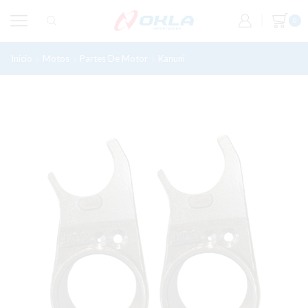
0
Inicio
Motos
Partes De Motor
Kanuni