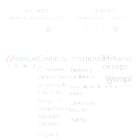
SKU:
IMCIG1
SKU:
IMKRC9
Iniciar sesión para ver precios
Iniciar sesión para ver precios
CIGUENAL
KIT
COMPLETO
REPARACION
AGILITY-
MANZANA
125RS
DE
cantidad
CLUTCH
Contácto.
Información
Métodos
CBF-
de pago
125/150
La Badea
Términos y
cantidad
condiciones
Variante Turín
La Popa Calle
Tratamiento de
9 No. 1-140 –
datos
Bodega 1B
Derecho de
Dosquebradas,
retracto
Risaralda –
Políticas
Colombia
Email: