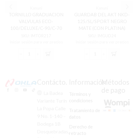
Kanuni
Kanuni
TORNILLO GRADUACION
GUARDAB DEL AKT NKD-
VALVULAS ECO-
125/SL/SPORT NEGRO
100/DELUXE/C-90/C-70
MATE (CON PLATINA)
(PAR) (PEQUEÑO)
FLEXIBLE
SKU:
IMTOR217
SKU:
IMGUD24
Iniciar sesión para ver precios
Iniciar sesión para ver precios
TORNILLO
GUARDAB
GRADUACION
DEL
VALVULAS
AKT
ECO-
NKD-
100/DELUXE/C-
125/SL/SPORT
Contácto.
Información
Métodos
90/C-
NEGRO
de pago
70
MATE
La Badea
Términos y
(PAR)
(CON
condiciones
Variante Turín
(PEQUEÑO)
PLATINA)
La Popa Calle
cantidad
FLEXIBLE
Tratamiento de
cantidad
9 No. 1-140 –
datos
Bodega 1B
Derecho de
Dosquebradas,
retracto