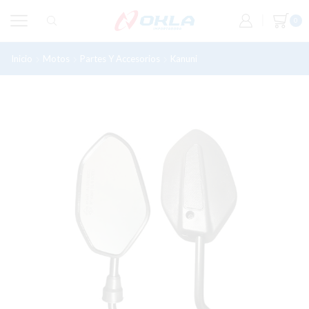
0
Inicio
Motos
Partes Y Accesorios
Kanuni