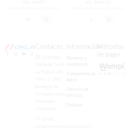
SKU:
IMARP3
SKU:
IMKRC13
Iniciar sesión para ver precios
Iniciar sesión para ver precios
ARANDELA
KIT
PIÑÓN
REPARACION
SALIDA
MANZANA
AKT-
DE
125/XL-
CLUTCH
Contácto.
Información
Métodos
125
FZ-
de pago
C/U
16/R-
La Badea
Términos y
X
15
condiciones
Variante Turín
10
cantidad
La Popa Calle
UND
Tratamiento de
cantidad
9 No. 1-140 –
datos
Bodega 1B
Derecho de
Dosquebradas,
retracto
Risaralda –
Políticas
Colombia
Email:
info@importadoraokla.com