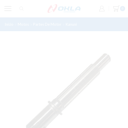
0
Inicio
Motos
Partes De Motor
Kanuni