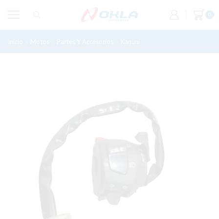
0
Inicio
Motos
Partes Y Accesorios
Kanuni