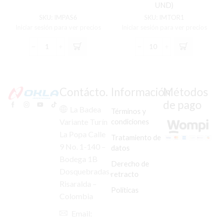
UND)
SKU:
IMPAS6
SKU:
IMTOR1
Iniciar sesión para ver precios
Iniciar sesión para ver precios
PASADOR
TERMINAL
MORDAZA
GUAYA
DISCO
UNIVERSAL
AKT-
(MICO)
110/125
(C/U
Contácto.
Información
Métodos
C/U
X10
de pago
cantidad
UND)
La Badea
Términos y
cantidad
condiciones
Variante Turín
La Popa Calle
Tratamiento de
9 No. 1-140 –
datos
Bodega 1B
Derecho de
Dosquebradas,
retracto
Risaralda –
Políticas
Colombia
Email: