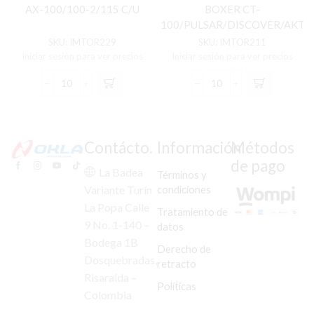
AX-100/100-2/115 C/U
BOXER CT-
100/PULSAR/DISCOVER/AKT/
C/U
SKU:
IMTOR229
SKU:
IMTOR211
Iniciar sesión para ver precios
Iniciar sesión para ver precios
TORNILLO
TORNILLO
PORTABANDAS
GATO
AX-
LATERAL
100/100-
BOXER
2/115
CT-
Contácto.
Información
Métodos
C/U
100/PULSAR/DISCOVE
de pago
cantidad
C/U
La Badea
Términos y
cantidad
condiciones
Variante Turín
La Popa Calle
Tratamiento de
9 No. 1-140 –
datos
Bodega 1B
Derecho de
Dosquebradas,
retracto
Risaralda –
Políticas
Colombia