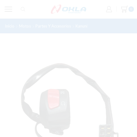
0
Inicio
Motos
Partes Y Accesorios
Kanuni