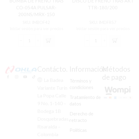
BOMBA DE FRENO TRAS
DISCO DE FRENO TRAS AKT
CO-054A PULSAR-
TTR-180/200
200NS/MRX-150
SKU:
IMBOF42
SKU:
IMDFR57
Iniciar sesión para ver precios
Iniciar sesión para ver precios
BOMBA
DISCO
DE
DE
FRENO
FRENO
TRAS
TRAS
CO-
AKT
Contácto.
Información
Métodos
054A
TTR-
de pago
PULSAR-
180/200
La Badea
Términos y
200NS/MRX-
cantidad
condiciones
Variante Turín
150
La Popa Calle
cantidad
Tratamiento de
9 No. 1-140 –
datos
Bodega 1B
Derecho de
Dosquebradas,
retracto
Risaralda –
Políticas
Colombia