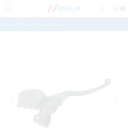
0
Inicio
Motos
Frenos
Kanuni