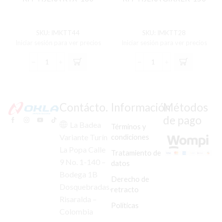
SKU:
IMKTT44
SKU:
IMKTT28
Iniciar sesión para ver precios
Iniciar sesión para ver precios
KIT
KIT
TIJERA
TIJERA
RTX-
GIXXER-
160
150
cantidad
cantidad
Contácto.
Información
Métodos
de pago
La Badea
Términos y
condiciones
Variante Turín
La Popa Calle
Tratamiento de
9 No. 1-140 –
datos
Bodega 1B
Derecho de
Dosquebradas,
retracto
Risaralda –
Políticas
Colombia