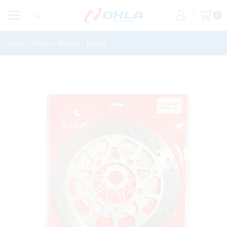
0
Inicio
Motos
Frenos
Kanuni