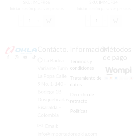
022B
SKU:
IMDFR66
SKU:
IMMDF34
Iniciar sesión para ver precios
Iniciar sesión para ver precios
DISCO
MORDAZA
DE
(CALIPER)
FRENO
FRENO
TRAS
DISCO
N-
TRAS
Contácto.
Información
Métodos
MAX-
C/PASTILLAS
de pago
155
PULSAR-
La Badea
Términos y
cantidad
200NS
condiciones
Variante Turín
C/BASE
La Popa Calle
CO-
Tratamiento de
022B
9 No. 1-140 –
datos
cantidad
Bodega 1B
Derecho de
Dosquebradas,
retracto
Risaralda –
Políticas
Colombia
Email:
info@importadoraokla.com