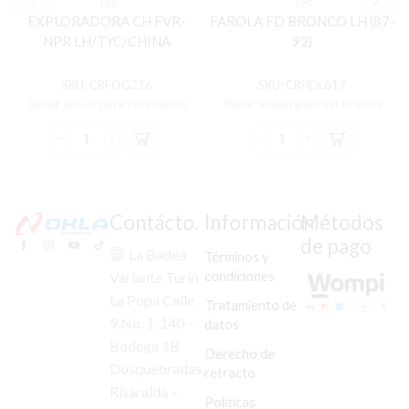
Tyc
Tyc
EXPLORADORA CH FVR-
FAROLA FD BRONCO LH (87-
NPR LH/TYC/CHINA
92)
SKU:
CRFOG216
SKU:
CRHDL617
Iniciar sesión para ver precios
Iniciar sesión para ver precios
EXPLORADORA
FAROLA
CH
FD
FVR-
BRONCO
NPR
LH
LH/TYC/CHINA
(87-
Contácto.
Información
Métodos
cantidad
92)
de pago
cantidad
La Badea
Términos y
condiciones
Variante Turín
La Popa Calle
Tratamiento de
9 No. 1-140 –
datos
Bodega 1B
Derecho de
Dosquebradas,
retracto
Risaralda –
Políticas