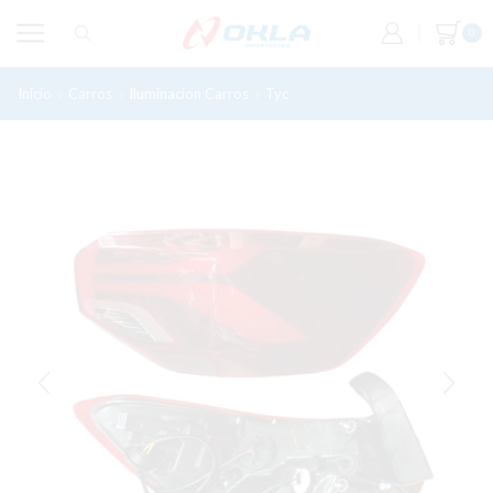
0
Inicio
Carros
Iluminacion Carros
Tyc