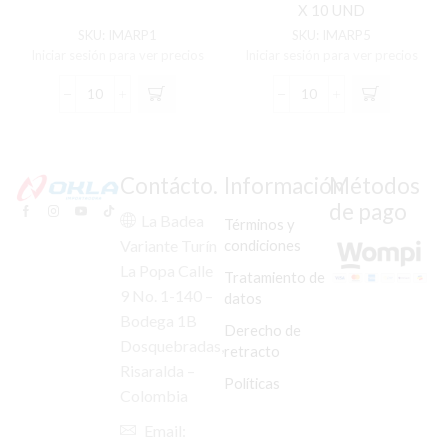
X 10 UND
SKU:
IMARP1
SKU:
IMARP5
Iniciar sesión para ver precios
Iniciar sesión para ver precios
ARANDELA
ARANDELA
PIÑÓN
PIÑÓN
SALIDA
SALIDA
AKT-
BOXER
110
CT-
Contácto.
Información
Métodos
C/U
100/PULSAR
de pago
X
C/U
La Badea
Términos y
10
X
condiciones
Variante Turín
UND
10
La Popa Calle
cantidad
UND
Tratamiento de
cantidad
9 No. 1-140 –
datos
Bodega 1B
Derecho de
Dosquebradas,
retracto
Risaralda –
Políticas
Colombia
Email: