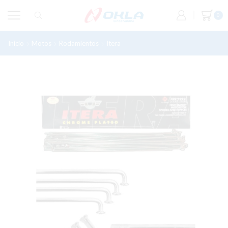
0
Inicio
Motos
Rodamientos
Itera