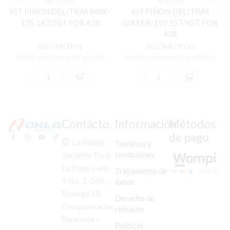
Nk O.e.m
Nk O.e.m
KIT PIÑON DEL/TRAS MRX-
KIT PIÑON DEL/TRAS
125 14T/50T FOR 428
GIXXER-150 15T/45T FOR
428
SKU:
IMKTP91
SKU:
IMKTP193
Iniciar sesión para ver precios
Iniciar sesión para ver precios
KIT
KIT
PIÑON
PIÑON
DEL/TRAS
DEL/TRAS
MRX-
GIXXER-
125
150
Contácto.
Información
Métodos
14T/50T
15T/45T
de pago
FOR
FOR
La Badea
Términos y
428
428
condiciones
Variante Turín
cantidad
cantidad
La Popa Calle
Tratamiento de
9 No. 1-140 –
datos
Bodega 1B
Derecho de
Dosquebradas,
retracto
Risaralda –
Políticas