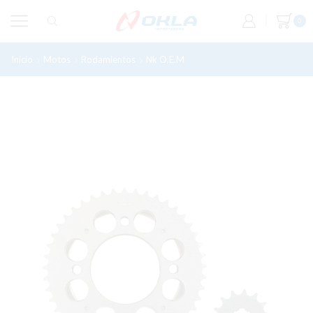
0
Inicio
Motos
Rodamientos
Nk O.e.m