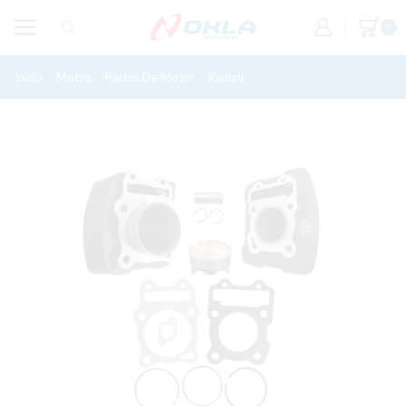
0
Inicio
Motos
Partes De Motor
Kanuni