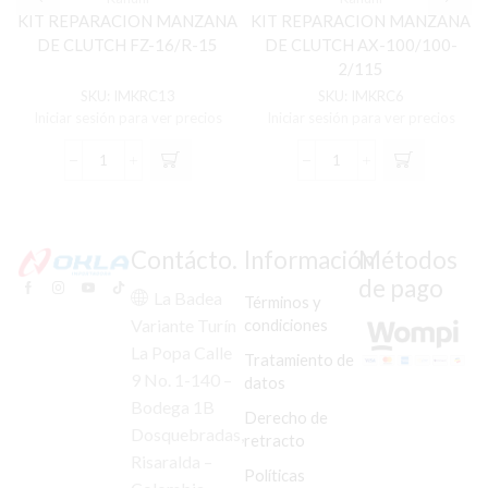
KIT REPARACION MANZANA
KIT REPARACION MANZANA
DE CLUTCH FZ-16/R-15
DE CLUTCH AX-100/100-
2/115
SKU:
IMKRC13
SKU:
IMKRC6
Iniciar sesión para ver precios
Iniciar sesión para ver precios
KIT
KIT
REPARACION
REPARACION
MANZANA
MANZANA
DE
DE
CLUTCH
CLUTCH
Contácto.
Información
Métodos
FZ-
AX-
de pago
16/R-
100/100-
La Badea
Términos y
15
2/115
condiciones
Variante Turín
cantidad
cantidad
La Popa Calle
Tratamiento de
9 No. 1-140 –
datos
Bodega 1B
Derecho de
Dosquebradas,
retracto
Risaralda –
Políticas