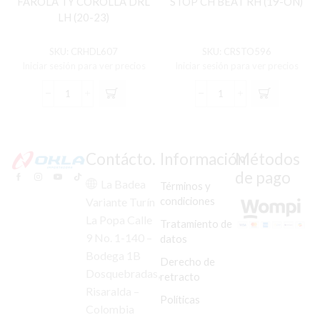
FAROLA TY COROLLA DRL
STOP CH BEAT RH (19-ON)
LH (20-23)
SKU:
CRHDL607
SKU:
CRSTO596
Iniciar sesión para ver precios
Iniciar sesión para ver precios
FAROLA
STOP
TY
CH
COROLLA
BEAT
DRL
RH
LH
(19-
Contácto.
Información
Métodos
(20-
ON)
de pago
23)
cantidad
La Badea
Términos y
cantidad
condiciones
Variante Turín
La Popa Calle
Tratamiento de
9 No. 1-140 –
datos
Bodega 1B
Derecho de
Dosquebradas,
retracto
Risaralda –
Políticas
Colombia