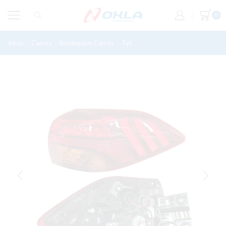
0
Inicio
Carros
Iluminacion Carros
Tyc