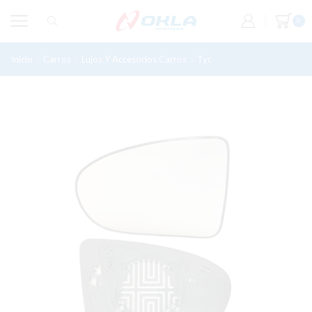
0
Inicio
Carros
Lujos Y Accesorios Carros
Tyc