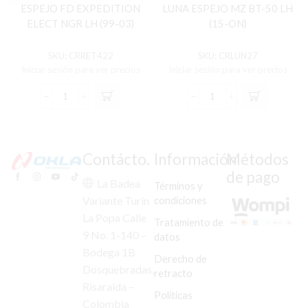
ESPEJO FD EXPEDITION
LUNA ESPEJO MZ BT-50 LH
ELECT NGR LH (99-03)
(15-ON)
SKU:
CRRET422
SKU:
CRLUN27
Iniciar sesión para ver precios
Iniciar sesión para ver precios
ESPEJO
LUNA
FD
ESPEJO
EXPEDITION
MZ
ELECT
BT-
NGR
50
Contácto.
Información
Métodos
LH
LH
de pago
(99-
(15-
La Badea
Términos y
03)
ON)
condiciones
Variante Turín
cantidad
cantidad
La Popa Calle
Tratamiento de
9 No. 1-140 –
datos
Bodega 1B
Derecho de
Dosquebradas,
retracto
Risaralda –
Políticas
Colombia