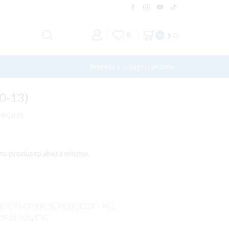
$
0
0
0
Regresa a la página anterior
0-13)
recios
ste producto ahora mismo.
CION CARROS
,
PEUGEOT - PG
,
OP (STO)
,
TYC