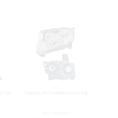
Tyc
7-92)
FAROLA JP COMPASS LH (11-13)
FAROLA T
SKU:
CRHDL619