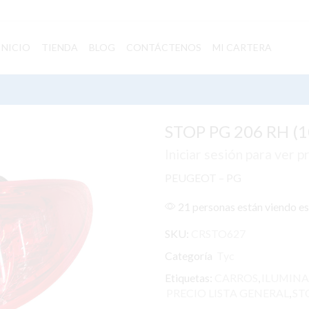
INICIO
TIENDA
BLOG
CONTÁCTENOS
MI CARTERA
STOP PG 206 RH (1
Iniciar sesión para ver p
PEUGEOT – PG
21 personas están viendo e
SKU:
CRSTO627
Categoría
Tyc
Etiquetas:
CARROS
,
ILUMINA
PRECIO LISTA GENERAL
,
ST