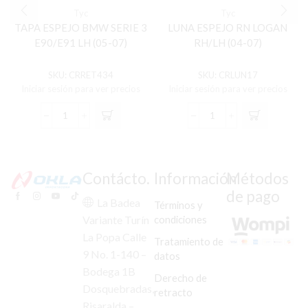
Tyc
Tyc
TAPA ESPEJO BMW SERIE 3
LUNA ESPEJO RN LOGAN
E90/E91 LH (05-07)
RH/LH (04-07)
SKU:
CRRET434
SKU:
CRLUN17
Iniciar sesión para ver precios
Iniciar sesión para ver precios
TAPA
LUNA
ESPEJO
ESPEJO
BMW
RN
SERIE
LOGAN
3
RH/LH
Contácto.
Información
Métodos
E90/E91
(04-
de pago
LH
07)
La Badea
Términos y
(05-
cantidad
condiciones
Variante Turín
07)
La Popa Calle
cantidad
Tratamiento de
9 No. 1-140 –
datos
Bodega 1B
Derecho de
Dosquebradas,
retracto
Risaralda –