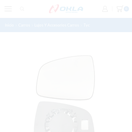
0
Inicio
Carros
Lujos Y Accesorios Carros
Tyc