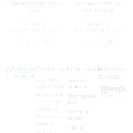
CIGUENAL COMPLETO GN-
CIGUENAL COMPLETO
125H
AGILITY-125RS
SKU:
IMCIG23
SKU:
IMCIG1
Iniciar sesión para ver precios
Iniciar sesión para ver precios
CIGUENAL
CIGUENAL
COMPLETO
COMPLETO
GN-
AGILITY-
125H
125RS
cantidad
cantidad
Contácto.
Información
Métodos
de pago
La Badea
Términos y
condiciones
Variante Turín
La Popa Calle
Tratamiento de
9 No. 1-140 –
datos
Bodega 1B
Derecho de
Dosquebradas,
retracto
Risaralda –
Políticas
Colombia