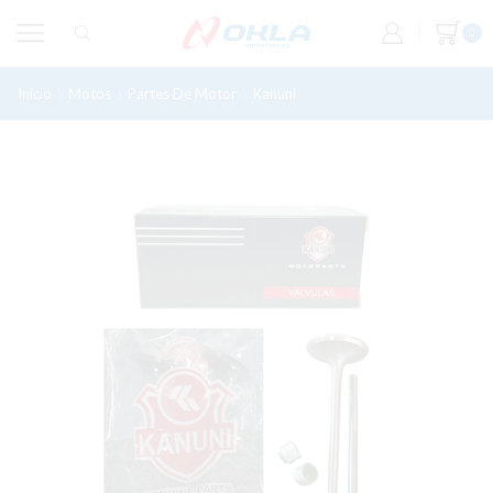
0
Inicio
Motos
Partes De Motor
Kanuni