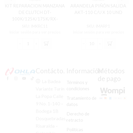
KIT REPARACION MANZANA
ARANDELA PIÑÓN SALIDA
DE CLUTCH DT-
AKT-110 C/U X 10 UND
100K/125K/175K/RX-
100/115
SKU:
IMKRC11
SKU:
IMARP1
Iniciar sesión para ver precios
Iniciar sesión para ver precios
KIT
ARANDELA
REPARACION
PIÑÓN
MANZANA
SALIDA
DE
AKT-
CLUTCH
110
Contácto.
Información
Métodos
DT-
C/U
de pago
100K/125K/175K/RX-
X
La Badea
Términos y
100/115
10
condiciones
Variante Turín
cantidad
UND
La Popa Calle
cantidad
Tratamiento de
9 No. 1-140 –
datos
Bodega 1B
Derecho de
Dosquebradas,
retracto
Risaralda –
Políticas