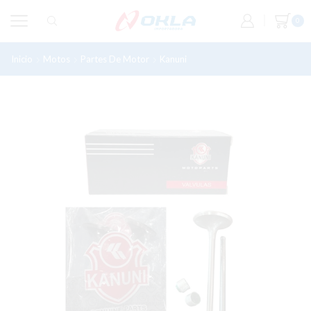
0
Inicio
Motos
Partes De Motor
Kanuni