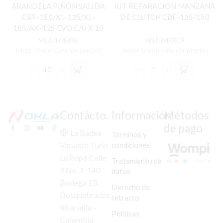
ARANDELA PIÑÓN SALIDA
KIT REPARACION MANZANA
CBF-150/XL-125/XL-
DE CLUTCH CBF-125/150
185/AK-125 EVO C/U X 10
UND
SKU:
IMARP6
SKU:
IMKRC9
Iniciar sesión para ver precios
Iniciar sesión para ver precios
ARANDELA
KIT
PIÑÓN
REPARACION
SALIDA
MANZANA
CBF-
DE
150/XL-
CLUTCH
Contácto.
Información
Métodos
125/XL-
CBF-
de pago
185/AK-
125/150
La Badea
Términos y
125
cantidad
condiciones
Variante Turín
EVO
La Popa Calle
C/U
Tratamiento de
X
9 No. 1-140 –
datos
10
Bodega 1B
Derecho de
UND
Dosquebradas,
cantidad
retracto
Risaralda –
Políticas
Colombia