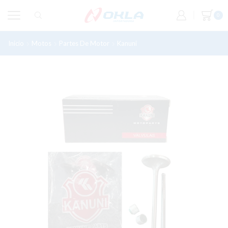
0
Inicio
Motos
Partes De Motor
Kanuni