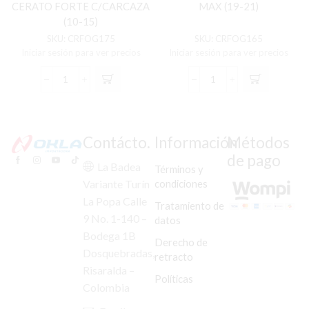
CERATO FORTE C/CARCAZA
MAX (19-21)
(10-15)
SKU:
CRFOG175
SKU:
CRFOG165
Iniciar sesión para ver precios
Iniciar sesión para ver precios
KIT
KIT
EXPLOR
EXPLOR
COMPLE
COMPLE
KIA
CH
CERATO
D-
Contácto.
Información
Métodos
FORTE
MAX
de pago
C/CARCAZA
(19-
La Badea
Términos y
(10-
21)
condiciones
Variante Turín
15)
cantidad
La Popa Calle
cantidad
Tratamiento de
9 No. 1-140 –
datos
Bodega 1B
Derecho de
Dosquebradas,
retracto
Risaralda –
Políticas
Colombia