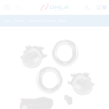
0
Inicio
Carros
Iluminacion Carros
Bona