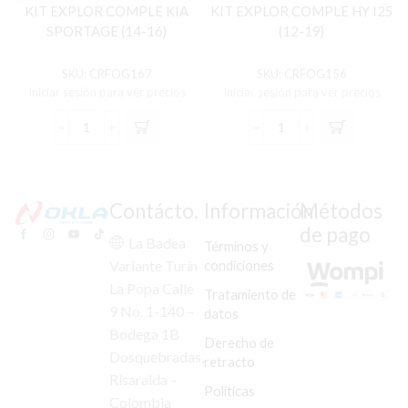
KIT EXPLOR COMPLE KIA
KIT EXPLOR COMPLE HY I25
SPORTAGE (14-16)
(12-19)
SKU:
CRFOG167
SKU:
CRFOG156
Iniciar sesión para ver precios
Iniciar sesión para ver precios
KIT
KIT
EXPLOR
EXPLOR
COMPLE
COMPLE
KIA
HY
SPORTAGE
I25
Contácto.
Información
Métodos
(14-
(12-
de pago
16)
19)
La Badea
Términos y
cantidad
cantidad
condiciones
Variante Turín
La Popa Calle
Tratamiento de
9 No. 1-140 –
datos
Bodega 1B
Derecho de
Dosquebradas,
retracto
Risaralda –
Políticas
Colombia