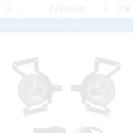
0
Inicio
Carros
Iluminacion Carros
Bona