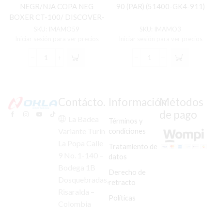
NEGR/NJA COPA NEG
90 (PAR) (51400-GK4-911)
BOXER CT-100/ DISCOVER-
125/ 135/PLATINO-100
SKU:
IMAMO59
SKU:
IMAMO3
(PAR)
Iniciar sesión para ver precios
Iniciar sesión para ver precios
AMORTIG
AMORTIG
TRAS
DEL
MIYAZUKA
MIYAZUKA
NEGR/NJA
C-
COPA
90
Contácto.
Información
Métodos
NEG
(PAR)
de pago
BOXER
(51400-
La Badea
Términos y
CT-
GK4-
condiciones
Variante Turín
100/
911)
La Popa Calle
DISCOVER-
cantidad
Tratamiento de
125/
9 No. 1-140 –
datos
135/PLATINO-
Bodega 1B
Derecho de
100
Dosquebradas,
(PAR)
retracto
cantidad
Risaralda –
Políticas
Colombia