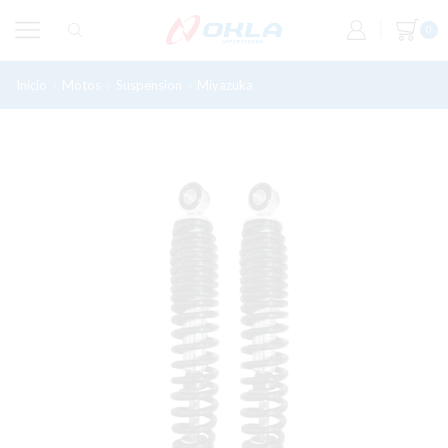
0
Inicio
Motos
Suspension
Miyazuka