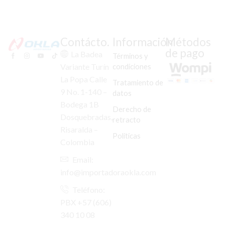
Contácto.
Información
Métodos
de pago
La Badea
Términos y
condiciones
Variante Turín
La Popa Calle
Tratamiento de
9 No. 1-140 –
datos
Bodega 1B
Derecho de
Dosquebradas,
retracto
Risaralda –
Políticas
Colombia
Email:
info@importadoraokla.com
Teléfono:
PBX +57 (606)
340 10 08