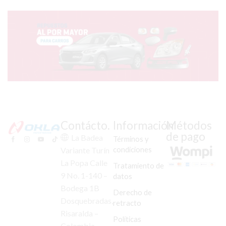
YBR-
125
cantidad
Contácto.
Información
Métodos
de pago
La Badea
Términos y
condiciones
Variante Turín
La Popa Calle
Tratamiento de
9 No. 1-140 –
datos
Bodega 1B
Derecho de
Dosquebradas,
retracto
Risaralda –
Políticas
Colombia