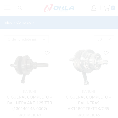
0
Inicio
Comercio
Productos Etiquetados “CIGUEÑAL”
Productos
por
pagina
KANUNI
KANUNI
CIGUENAL COMPLETO +
CIGUENAL COMPLETO +
BALINERA AKT-125 TTR
BALINERAS
(130140148-0002)
AKT180TTR/TTX/CR5
SKU:
IMCIG40
SKU:
IMCIG46