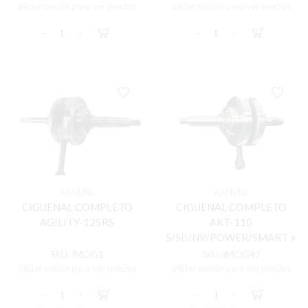
Iniciar sesión para ver precios
Iniciar sesión para ver precios
CIGUENAL
CIGUENAL
COMPLETO
COMPLETO
+
+
BALINERA
BALINERAS
AKT-
AKT180TTR/TTX/CR
125
cantidad
TTR
(130140148-
0002)
cantidad
KANUNI
KANUNI
CIGUENAL COMPLETO
CIGUENAL COMPLETO
AGILITY-125RS
AKT-110
S/SII/NV/POWER/SMART +
BALINERAS
SKU:
IMCIG1
SKU:
IMCIG47
Iniciar sesión para ver precios
Iniciar sesión para ver precios
CIGUENAL
CIGUENAL