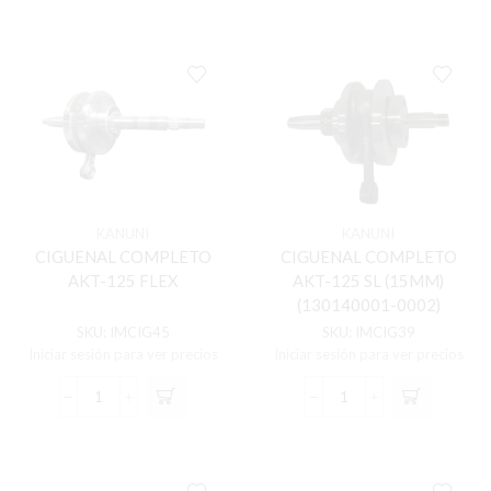
COMPLETO
COMPLETO
AGILITY-
AKT-
125RS
110
cantidad
S/SII/NV/POWER/SMA
+
BALINERAS
cantidad
KANUNI
KANUNI
CIGUENAL COMPLETO
CIGUENAL COMPLETO
AKT-125 FLEX
AKT-125 SL (15MM)
(130140001-0002)
SKU:
IMCIG45
SKU:
IMCIG39
Iniciar sesión para ver precios
Iniciar sesión para ver precios
CIGUENAL
CIGUENAL
COMPLETO
COMPLETO
AKT-
AKT-
125
125
FLEX
SL