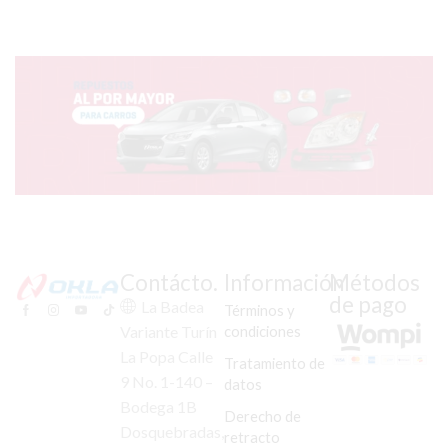
Contácto.
Información
Métodos
de pago
La Badea
Términos y
condiciones
Variante Turín
La Popa Calle
Tratamiento de
9 No. 1-140 –
datos
Bodega 1B
Derecho de
Dosquebradas,
retracto