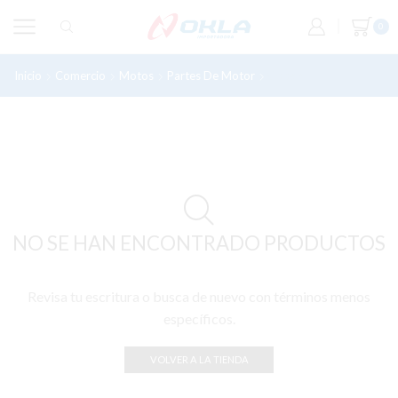
0
Inicio
Comercio
Motos
Partes De Motor
Nippon
NO SE HAN ENCONTRADO PRODUCTOS
Revisa tu escritura o busca de nuevo con términos menos
específicos.
VOLVER A LA TIENDA