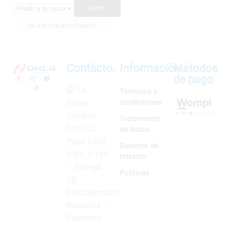
APPLY
ASK FOR AN ESTIMATE
Contácto.
Información
Métodos
de pago
La
Términos y
condiciones
Badea
Variante
Tratamiento
Turín La
de datos
Popa Calle
Derecho de
9 No. 1-140
retracto
– Bodega
Políticas
1B
Dosquebradas,
Risaralda –
Colombia